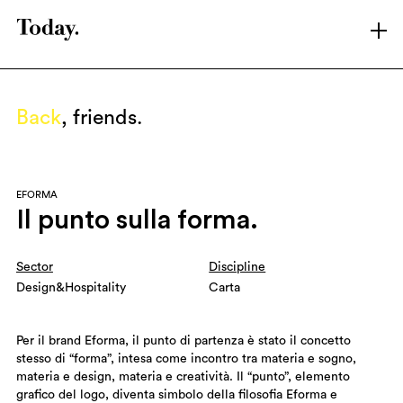
LATEST
ARCHIVE
Back
, friends.
SHOWREEL
ABOUT T.
BRANDS
EFORMA
CONTACT
Il punto sulla forma.
LINKEDIN
INSTAGRAM
Sector
Discipline
Design&Hospitality
Carta
Per il brand Eforma, il punto di partenza è stato il concetto
stesso di “forma”, intesa come incontro tra materia e sogno,
materia e design, materia e creatività. Il “punto”, elemento
grafico del logo, diventa simbolo della filosofia Eforma e