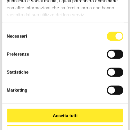
pubblicità e social media, i quali potrebbero combinarle
con altre informazioni che ha fornito loro o che hanno
raccolto dal suo utilizzo dei loro servizi.
Selezione
Necessari
del
consenso
Preferenze
Statistiche
Anche nello studio del pay-off si è
voluto affermare l’origine del
Marketing
design di Eforma, scegliendo di
non perdere l’italianità del
linguaggio, senza perdere di vista
Accetta tutti
il suo pubblico worldwide.